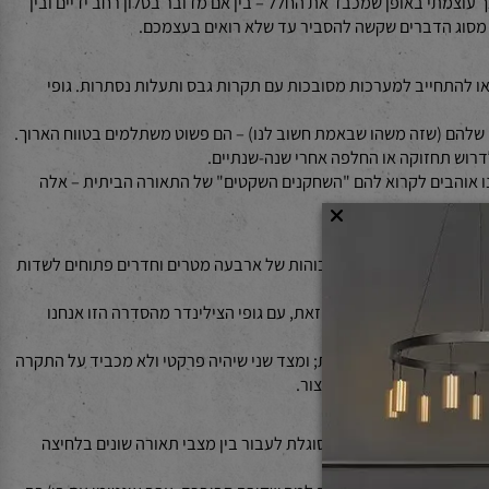
 בקלות בעיצוב הפנים מבלי למשוך יותר מדי תשומת לב, וזו אחת
וצמתי באופן שמכבד את החלל – בין אם מדובר בסלון רחב ידיים ובין
סוג הדברים שקשה להסביר עד שלא רואים בעצמכם.
 להתחייב למערכות מסובכות עם תקרות גבס ותעלות נסתרות. גופי
הם (שזה משהו שבאמת חשוב לנו) – הם פשוט משתלמים בטווח הארוך.
וש תחזוקה או החלפה אחרי שנה-שנתיים.
 אוהבים לקרוא להם "השחקנים השקטים" של התאורה הביתית – אלה
אליים בבית: לא כולנו חיים בוילות עם תקרות גבוהות של ארבעה מטרים וחדרים פתוחים לשדות
ים ומאוורר. לעומת זאת, עם גופי הצילינדר מהסדרה הזו אנחנו
ה ונקי מבחינה אסתטית; ומצד שני שיהיה פרקטי ולא מכביד על התקרה