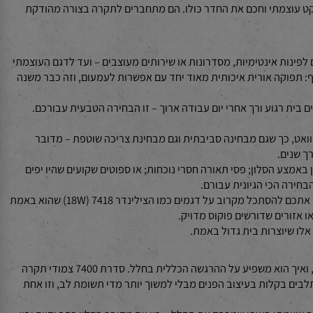
פי הצילינדר בסדרת 7400 נועדה לתת פתרון איכותי לחללים שבהם לא רוצים או לא יכולים להשתמש בגופים תלויים – אם זה מטעמי גובה
ט עוצמתי וחכם את החדר כולו. הם מתחברים לתקרה בצורה מהודקת
ם בהתאמה לצרכים שונים – מהדגם הקטן והקומפקטי עם גוף תאורה צילינדר 7407 בהספק של 7W שהוא מושלם לפינות אינטימיות, מסדרונות או שירותים מעוצבים – ועד לדגם העוצמתי
יש דבר אחד משותף: תפוקה אורית איכותית מאוד יחד עם אפשרות לעמעום, וזה כבר משנה
 רגוע ורך אחרי יום עבודה ארוך – זו הבחירה הטבעית עבורכם.
ט, כך שגם מבחינה סביבתית וגם מבחינת צריכה שוטפת – מדובר
נים.
מצע הסלון; פסי תאורה חסרי נוכחות; או ספוטים שקועים שהיו יפים
רה הכי הגיונית עבורם.
אז אם אתם מחפשים שילוב בין איכות ועיצוב בתוך גוף תאורה אחד שיושב לכם בדיוק במקום הנכון בתקרה בלי לבלבל בעיניים ובנשמה – אנחנו מזמינים אתכם להסתכל מקרוב על דגמים כמו הצילינדר 7418 (18W) שהוא באמת
שיוצרות בית גדול באמת.
האמת? זה עניין של איזון. בכל פעם שאנחנו בוחרים גוף תאורה, אנחנו מחפשים לא רק פונקציונליות – כלומר כמה אור הוא יספק – אלא גם איך הוא נראה, ואיך הוא משפיע על ההרגשה הכללית בחלל. סדרת 7400 צמודי תקרה