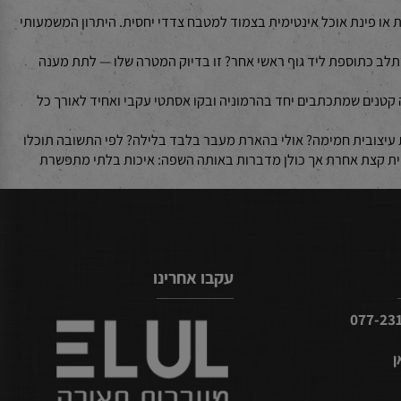
ושה של נוכחות בחדר מבחינת עיצוב ותאורה כאחד. לכן אנחנו רואים בו פתרון אידיאלי למעבר חלק בין חללים
ק מתכנון תקרתי יצירתי לחדר ילדים. בדיוק בשביל זה קיימים שני
 או פינת אוכל אינטימית בצמוד למטבח צדדי יחסית. היתרון המשמעותי
תלב כתוספת ליד גוף ראשי אחר? זו בדיוק המטרה שלו — לתת מענה
נים שמתכתבים יחד בהרמוניה ובקו אסתטי עקבי ואחיד לאורך כל
צובית חמימה? אולי בהארת מעבר בלבד בלילה? לפי התשובה תוכלו
כל אחת מהן מביאה איכויות אחרות מזווית קצת אחרת אך כולן מדברות באותה השפה: איכות בלתי מתפשרת
עקבו אחרינו