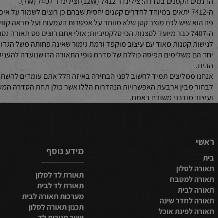
ך שמירה על אחידות בעיצוב והמשכיות בתאורת הלד עצמה.
חללים הקטנים? דגמי ה-7412 וה-7407 נותנים פתרונות מדויקים
בית צריך להיות שטוף באור בעוצמות גבוהות; לפעמים כל מה שצריך זה גו
בסדרה: צילינדר 7412 (12W) וצילינדר 7407 (7W).
ה-7412 יתאים במיוחד לחדרים קטנים יחסית שבהם כן רוצים לשמור על איכו
שיש לכם מוצר קטן שלא מוותר על אפשרות העמעום ועל מראה קווים נקיים
ה-7407 כבר מיועד לסצנות הכי סלקטיביות: אולי אתם רוצים פס תאורה נסת
קטנות מאוד עם עיצוב מוקפד ורמת גימור שאינה פחותה משל הגדולים ב
משלימים תפיסה כוללת של סדרת גופי התאורה הזו שנועדה להעניק פתרונ
מליצים תמיד לחשוב לפני הבחירה באיזה חלל אתם עומדים להשתמש בגו
מודרני משובח באמת.
מידע נוסף