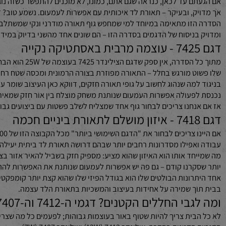
קוחות עסקיים שפתחו קליניקות פרטיות או חדר טיפולים אישי דיווחו לנו
לאה על ערכי עיצוב גבוהה ביותר שהם ביקשו לשמר במקום העבודה הח
י סדרת 7400 צמודי תקרה יוקרתיים – מה באמת מתאים לכם?
ק, ובעיקר – תאורת לד איכותית עם אפשרות לעמעום. נשמע טוב? זה רק
זו מתאימה במיוחד למי שמחפש גוף תאורה מודרני ונקי שמשתלב בצורה מ
בניסוח של הדגמים בסדרה הזו – הם שונים אחד מהשני בדיוק במידה הנכונ
מתוך כל הסדרה, אין 
ט מורגש בחלל – התאורה מפוזרת בצורה הרמונית ומכסה שטח רחב בצורה 
למה שנהוג לחשוב על גופי תאורה חזקים, דווקא כאן העיצוב שומר על קווי
פעולה אפשרות העמעום שנותנת משחק מוצלח בין אור חזק שמאיר היטב ל
נחנו צריכים לבחור גוף אחד שמצליח לשלב פשטות עם ביצועים גבוהים ועי
אפילו מסדרונות רחבים יותר שבהם דרושה תאורת לד ביתית יעילה אבל 
חד אותו הוא האיזון שהוא מציע: מספיק חזק בשביל להאיר אזור בצורה בר
קרנו קודם – גם פה יש אפשרות לעמעום שנותנת את האפשרות להתאים את