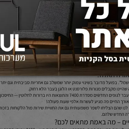
מסדרת 7400?
להבין שתאורה היא לא רק עניין טכני אלא ממש חלק מהרגש והחוויה היומי
מה שהופך את סדרת 7400 לכל כך מוצלחת בהיבט הזה זו האפשרות לעמעום (DIMMABLE). זה אומר שאתם 
מעלים הילוך באור הבהיר שנותן אנרגיה ונוכחות; ילדים הולכים לישון 
740?
בה אחת ברזלית כי הכול תלוי בגודל החלל ובייעוד שלו. אבל כן אפשר ל
חללים אינטימיים יותר: שירותים מעוצבים שכבר השקעתם בהם אריח מיוחד ואתם רוצים 
מקבלות ממנו בדיוק מה שצריך בלי להגזים בכמות האור או בנראות עצמה.
 (25W), הוא כבר סיפור אחר לגמרי כשמדובר בסביבה שיש בה נפח גדול שדורש נוכחות אמיצה
כוח אור רציני לבין מראה נקי וסולידי שלא יתחרה בשאר האלמנטים בחדר.
ם ביותר הגיעו דווקא כשהעזנו לערבב בין דגמים שונים בתוך אותו חלל 
 האלה?
מקבלים מנורות פלורסנט או הלוגן בעבר הלא רחוק.
אנחנו עשינו ניסויים קטנים אצלנו בבית ובחנו צריכה חודשית לפני ואחרי המעבר לגופי
 החיים פה מגיע לעשרות אלפי שעות פעולה!