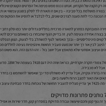
 שהם הצליחו לשפר משמעותית גם את החוויית שירות מול הלקוחות בזכות אי
דש שלהם.
אם הגעתם עד לכאן, כנראה שגם אתם, כמונו, ל
 הקצה של הקרחון. אנחנו נכנס ממש פנימה אל הפרטים הקטנים שיכולים 
ושלמת בכל סביבה – בין אם זו תאורת לד לסלון בסגנון עכשווי או תאו
ה כדי לתת מענה לצרכים שונים, בלי לבלבל או להסיט את הפוקוס מהעיקר
ספק שדגם הצילינדר 7425 בעוצמה של 25W הוא הבחירה המובהקת כפתרון לתאורה מרכזית בחללים גדולים
אחידה ונעימה לעין. זה בדיוק הגוף שתבחרו בו כשאתם צריכים להאיר ו
ם מינימליסטיים – ובכך מאפשר לגוף להשתלב בלי לצעוק. הגוון הנפלט ממ
בין אור רך יותר שכמעט מעביר תחושת אינטימיות נעימה לחללים מסוימ
צוב אסתטי שלא מתאמץ אבל יושב בול – זהו הדגם הזה. הוא פשוט הכל-בא
אם היינו צריכים לבחור א
לא מכבידה.
ורה ונקייה, אבל עדיין לא משתלט מדי כך שאפשר להשתמש בו בחדרים בינו
 האור למצב הרוח ולשעה ביום.