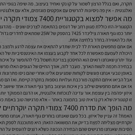
וקפד? התשובות נמצאות ממש כאן.
אם בגלל הרצון לשמור על קו נקי ואחיד בעיצוב. מה שיפה בגופי התאור
ת – אין פה ניסיונות להרשים עם אפקטים מוגזמים, אלא עם אלגנטיות שק
וא בקטגוריית 7400 צמודי תקרה יוקרתיים ולמי זה מתאים?
יותר כמו גוף תאורה צילינדר 7425 ב
אווירה בחדר בלחיצה אחת.
מחפשים תאורת לד לבית שתדע להתאים את עצמה לרגע ולמצב הרוח – בין 
לעמעם מאפשרת לכל אחד לקבוע בעצמו את האינטנסיביות של האור ול
ון שאנחנו רואים הוא החיסכון בצריכת חשמל בלי להתפשר על איכות וחו
חכמה לטווח הארוך. מעבר לזה, אורך החיים של הגופים האלו מרשים במי
בעי אנחנו פוגשים לקוחות שמגיעים אלינו אחרי שהם ניסו פתרונות אחרים 
או איתם התקנה מורכבת ועלויות נוספות בתקרה קיימת. ואז הם מגלים את 
עוצמת אור עדינה לנוכחות אלגנטית, או הדגם הממוקד יותר כמו 7412 (12W) שמתאים דווקא לעבודות ספציפיות בפינות עבודה קטנות או אזורים שדורשים פוקוס מדויק.
ריה שלא רק נראית טוב בתמונה באתר – אלא מרגישה טוב באמת כשאתם מ
 צמודי תקרה יוקרתיים לבחירה כל כך מדויקת עבור חללים מודרניים?