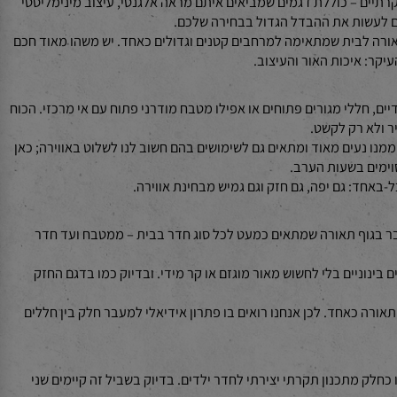
כות האור הגבוהה וגם לחסוך בהוצאות באופן קבוע מדי חודש וזאת תוך
א מוכנים להתפשר כשזה נוגע לאיכות התאורה בבית. הסדרה שאנחנו בוחנים כאן – 7400 צמודי תקרה יוקרתיים – כוללת דגמים שמביאים איתם מראה אלגנטי, עיצוב מינימליסטי
לעשות את ההבדל הגדול בבחירה שלכם.
רה לבית שמתאימה למרחבים קטנים וגדולים כאחד. יש משהו מאוד חכם
: איכות האור והעיצוב.
 יותר כמו סלון רחב ידיים, חללי מגורים פתוחים או אפילו מטבח מודרני פתוח עם אי מרכזי. הכוח
לא רק לקשט.
נו נעים מאוד ומתאים גם לשימושים בהם חשוב לנו לשלוט באווירה; כאן
ים בשעות הערב.
חד: גם יפה, גם חזק וגם גמיש מבחינת אווירה.
ת "הדגם השימושי ביותר" מכל הקבוצה הזו של 7400 צמודי תקרה יוקרתיים, כנראה שזה היה דגם 7418 בעוצמה של 18W. מדובר בגוף תאורה שמתאים כמעט לכל סוג חדר בבית – ממטבח ועד חדר
ניים בלי לחשוש מאור מוגזם או קר מידי. ובדיוק כמו בדגם החזק