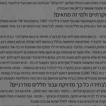
אנחנו באופן אישי ממליצים על הסדרה הזו כי היא פשוט מדויקת. התאורה שמספקים גו
ה האלו הוא היכולת שלהם "להיעלם" מבחינת הנראות ועדיין להאיר באפק
טה שעושה בדיוק את העבודה.
הקטגוריה הזו כוללת מגוון רחב של דגמי
הספק של 25W שמתאים לחדרים גדולים יותר כמו סלון או חלל ציבורי פתוח. לכל אחד מהדגמים 
אם אתם מארחים חברים בערב חמישי ובין אם אתם לבד בבית ורוצים בית
הגדיר מחדש את התחושה בחלל בהתאם למה שהלב מבקש באותו רגע.
זק התאורה. מדובר בטכנולוגיית לד מתקדמת שנותנת הרבה אור במעט ווא
וחד. אלה מוצרים שבאמת קונים פעם אחת וממשיכים ליהנות מהם לאורך ש
שלא סיפקו להם מענה מדויק: גופים תלויים מדי שנכנסו להם לתוך העין בא
הפשטות והסטייל שקיימים בתוך הקטגוריה הזו – והיא הופכת להיות הבחי
פעילים אותה בבית שלכם ופתאום מבינים כמה ההחלטות הקטנות הן אלו 