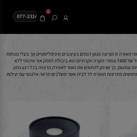
0
077-2314080
ורה זו מציעה מגוון דגמים בעיצובים מינימליסטיים אך בעלי נוכחות
מרשימה, שמתחברים לתקרה באופן מושלם ומתאימים לחללים שונים בבית כמו סלון, מסדרונות, אזורי עבודה ואף חדרים רטובים מעוצבים. יתרונם הגדול של 7400 צמודי תקרה יוקרתיים הוא ביכולת לספק אור איכותי ללא
7400 מתבסס על טכנולוגיית לד חסכונית וכולל אפשרויות עמעום, כך שניתן להתאים את האור לאווירה הרצויה בכל רגע נתון.
פשים פתרונות תאורת לד לבית אשר משלבים מראה אלגנטי עם יעילות