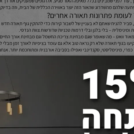
 לבית שהיא חזקה, ממוקדת ובעיקר – חכמה. גופי התאורה האלו משתלבים
להכניס גובה מיותר לחלל שהוא גם ככה מוגבל.
לפני שמבינים בכלל מאיפה האור מגיע. אלו גופים שמעניקים אור רך אך ע
להם מהשדרוג שהאור הזה יוצר באווירה הכללית של הבית, וזה בדיוק מ
להניח שאתם לא בעניין של לשבור קירות כדי להתקין גוף תאורה חדש או
ואט – מה שאומר שגם מבחינת צריכת החשמל וגם מבחינת אורך החיים של
וף תאורה שלא רק נראה טוב אלא גם עומד בציפיות לאורך זמן מבלי לדר
מינימליסטי, סקנדינבי ואפילו בסביבה אורבנית ומתוחכמת יותר. אנחנו
יבות המרכזיות שסדרת 7400 צמודי תקרה יוקרתיים פותחה מלכתחילה. לא תמיד יש לנו תנאים אידי
 יצירתיים וחכמים – ובדיוק פה נכנס הכוח של הגופים הללו.
 החלל מלמעלה ונותן תחושת צפיפות שמתנגשת עם התחושה הרצויה בבית נע
ימטר נוסף מגובה החדר.
ם קשה למצוא פתרון שיענה על שני הצרכים העיקריים: מצד אחד שיהיה יפ