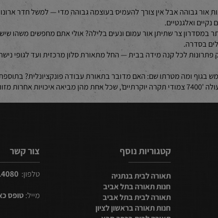
אחד היתרונות הבולטים שלו הוא בגודל הפיזי שלו שהוא קצת יותר קומפקטי מה-7425 אך עדיין מצליח להעביר תח
ף קטן וחכם שיעשה עבודה מדויקת במסדרון קטן, חדר שירות או אפילו כחל
ת אור גבוהה אבל אין צורך להעמיס בעוצמה גבוהה מדי — למשל חדר ארונות
 ואלגנטיים.
ר במסדרון צר שתיתן אור עמום ונעים בלילה? אולי אתם מחפשים משהו שיש
סדרה.
ות לכל קנה מידה בבית — החל מתאורת סלון מרכזית ועד לגופי נישה קט
ף ומה מטרתו שם: האם מדובר בתאורת עבודה פונקציונלית? בתוספת עי
לבחור מבין ארבעת האפשרויות הנהדרות הללו אשר כולן תחת הסדרה המעולה '7400 צמודי תקרה יוקרתיים', ש
קטגוריות נוסף
צור קשר