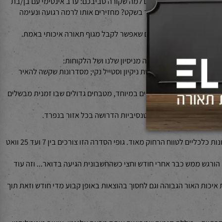
ומית בבית. מערכת שמסוגלת לעבור בין מצבי תאורה שונים בלחיצה
יכולים לבחור באיזו עוצמת אור תרצו להשתמש בכל רגע נתון בהתאם למה שקורה סביבכם: ערב אינטימי עם בן/בת
ואתם נשארים לקרוא ספר בשקט? מחזירים אותו לרמה רגועה ונעימה
תת כמה כיווני חשיבה מניסיון שלנו ושל הלקוחות:
להשלים אותו באור שמשווה תחושת ניקיון וסטייל נקי; מסדרונות שקשה להאיר
 יותר של גוף התאורה עצמו: סלונים פתוחים במיוחד, מטבחים גדולים שבו זמנית מבשלים
לפי זווית שימוש ואינטנסיביות הדרושה בכל אזור בנפרד.
הרבה פעמים אנשים חושבים שתאורת לד לבית אומרת רק "לחסוך קצת בחשמל". בפועל מדובר בשינוי עמוק יותר שמשלב גם אחריות סביבתית וגם יתרונות כלכליים לטווח הרחוק מאוד. גופי הסדרה הזו צורכים בין 7 ועד 25 וואט
ם החדשים מסדרת 7400 והתוצאות היו ברורות לחלוטין — החיסכון הורגש ממש כבר אחרי חודש וחצי כשהחשבונית הגיעה בדואר... וזה עוד