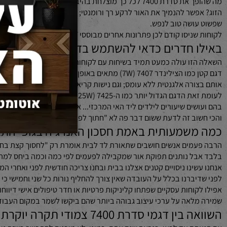
תמודדים עם שינוי אווירה בבית באמצעות התאורה 
 אחת השאלות הכי מעניינות שאנחנו נשאלים לגביהן – כי אנשים מתחילים 
בהחלט משנה את כל התחושה בחלל.
פשר להנמיך את האור לרקע רך ורומנטי; חבר'ה שבאו לראות משחק בסלון? 
ושה טוב לנפש.
אחרים מבוססי ON/OFF בלבד סיפרו לנו עד כמה היכולת הזו הופכת אותם למעשה למעצבי מצב הרוח בבית שלהם — וזה בעינינו הדבר הכי חכם שאפשר לקבל מגוף תאורה איכותי באמת.
 חדרים כדאי להשתמש בדגמים השונים מתוך סדרת 0
זו עולה כמעט תמיד בשיחות עם לקוחות חדשים — ולמען האמת אין כאן תשו
דגם קטן כמו הצילינדר 7407 (7W) מתאים באופן טבעי ל
ורה אלגנטית ללא עומס; וגם נישות קריאה קטנות או פינות אוכל זוגיות 
לעומת זאת הדגם הגדול יותר כמו ה-7425
שים שיעורים לילדים ליד האי המרכזי... אלה מקומות שצריכים שילוב בין 
וב זה לדעת ששום דבר פה לא "חתוך לפי הספר" — הרבה מהמקרים המענייני
שמעותית באמת חסכון האנרגיה בגופי התאורה
ל נותנים תפוקת אור שמקבילה לפעמים לפי כמה וכמה ביחס למה שהיינו 
יברנו בכלל על העובדה שאין צורך להחליף נורות כל שני וחמישי כי אורך