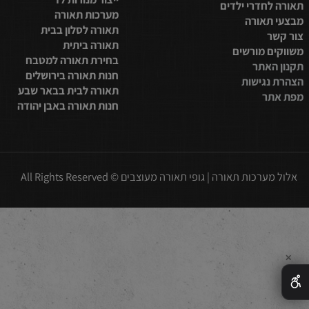
סלון
תאורת לד לסלון
למטבח
תאורת לד לבית
בית
מערכות תאורה לבית
חדר שינה
תכנון תאורה לסלון
פינת אוכל
ייצור מנורות לד
חדרי ילדים
מערכות תאורה
תאורה
תאורה לסלון בבית
תאורה ביתית
 מורשים
בחירת תאורה למטבח
אתר
חנות תאורה בירושלים
נגישות
תאורה לבית בבאר שבע
ר
חנות תאורה באבן יהודה
כות תאורה | גופי תאורה מעוצבים © All Rights Reserved