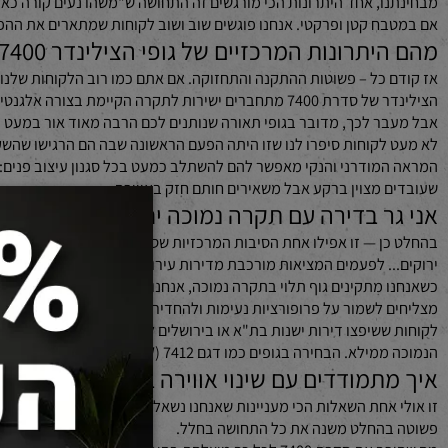
ם מצליחה לפצח בדיוק את המשוואה הזאת: היא מתוכננת לספק תאורת לד
שאנחנו מרגישים שהם הבחירה הנכונה כשלא רוצים להעמיס על התקרה או 
ו, אחד היתרונות הכי מורגשים זה התחושה ש"משהו נעים קורה כאן", עוד 
ח קטן ופרקטי. אנחנו פוגשים שוב ושוב לקוחות שמתארים את ההפתעה ש
ונות המרכזיים של גופי הצילינדר 7400 לעומת פתרונות תאורה אחרים?
 כל – פשוטות ההתקנה והתחזוקה. אם אתם כמו רוב הלקוחות שלנו, סביר 
ימת בצורה אלגנטית ומינימלית – בלי בלגן ובלי דרמות טכניות שדורשות צוות הנדסי.
ר לכך, מדובר בגופי תאורה שנותנים לכם הרבה מאוד אור במעט מאוד ו
לקוחות סיפרו לנו שזו היתה הפעם הראשונה שבה הם הרגישו שהשקיעו בג
מודרני והנקי מאפשר להם להשתלב כמעט בכל סגנון עיצוב פנים: כפרי, 
 מצוין ברקע אבל משאירים חותם חזק באווירה.
 בדירה עם תקרה נמוכה יחסית — האם סדרת 7400 מתאימה לי?
בהחלט כן — זו אפילו אחת הס
.. לפעמים המציאות מורכבת מדירות עירוניות קומפקטיות שדורשות פתרונות
 מתקינים גוף תלוי בתקרה נמוכה, אנחנו מיד מרגישים שהוא "חורץ" את
 לשמור על פרופורציות נעימות ולהחדיר מספיק אור בלי להקריב אף סנט
ששיפצו דירות ישנות בת"א או בירושלים למשל סיפרו לנו עד כמה היה לה
מו דגם 7412 (12W) נתנה להם מענה מושלם לפינות עבודה קטנות ולעמדות קריאה נעימות בפינות הבית בלי לוותר על העיצוב היוקרתי שרצו ליצור.