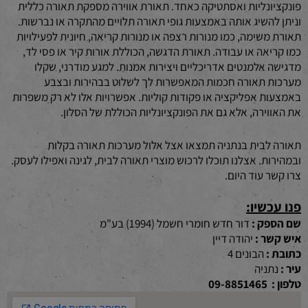
פונקציונליות ואסתטיקה כאחד. תאורת אווירה מספקת תאורה כללית
וניתן להשיג אותה באמצעות גופי תאורה תלויים מהתקרה או נברשות.
תאורת משימה, כמו מנורות רצפה או מנורות קריאה, חיונית לפעילויות
כמו קריאה או עבודה. תאורת הדגשה, הכוללת אורות קיר או פסי לד,
מדגישה אלמנטים אדריכליים ויצירות אמנות. למגע מודרני, שקלו
מערכות תאורה חכמות המאפשרות לך לשלוט בבהירות ובצבע
באמצעות אפליקציה או פקודות קוליות. אפשרויות אלו לא רק משפרות
את האווירה, אלא גם את הפונקציונליות הכוללת של הסלון.
תאורה לבית בנתניה תמצאו אצל אלול מערכות תאורה בקלות
ובמהירות. אצלנו תוכלו לרכוש מוצרי תאורה לבית, לגינה ואפילו לעסק.
צרו קשר עוד היום.
פנו עכשיו:
שם הספק :
דור חדש חומרי חשמל (1994) בע"מ
איש קשר :
יהודה דיין
כתובת :
הבונים 4
עיר :
נתניה
טלפון :
09-8851465