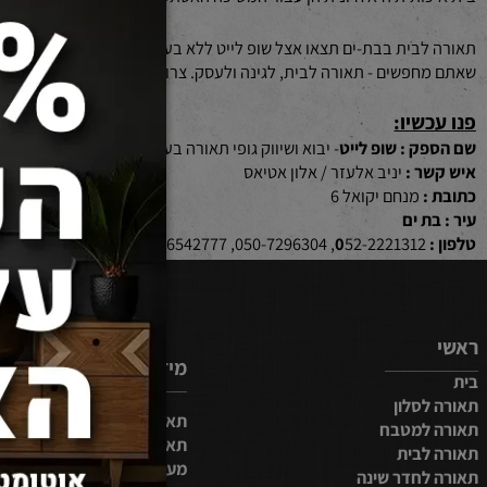
ותית היא חיונית הן עבור המשיכה האסתטית והן עבור היתרונות הפונקציונ
בית בבת-ים תצאו אצל שופ לייט ללא בעיה. אצלנו תמצאו מגוון מוצרי ת
פשים - תאורה לבית, לגינה ולעסק. צרו קשר עוד היום.
שיו:
 : שופ לייט
- יבוא ושיווק גופי תאורה בע"מ
ר :
יניב אלעזר / אלון אטיאס
:
מנחם יקואל 6
 ים
0
52-2221312, 050-7296304, 03-6542777
מידע נוסף
סלון
תאורת לד לסלון
למטבח
תאורת לד לבית