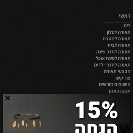
תאורת קירות
ראשי
תאורת לד לסלון
יכולה להיות במסלול ארוך וצר, כשמרכז החדר נותר
בית
פתוח ככל הניתן. אביזרי גופי תאורה לסלון מאירים את השטיח ומסייעים
תאורה לסלון
לאזן את המראה כך שלא כל התאורה נראית מגובה הקירות.
תאורה למטבח
תאורה לבית
תאורה לחדר שינה
תאורה לפינת אוכל
תאורה לחדרי ילדים
מבצעי תאורה
צור קשר
משווקים מורשים
תקנון האתר
הצהרת נגישות
מפת אתר
מידע נוסף