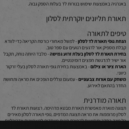
באנרגיה באמצעות שימוש בנורות לד בעלות הספק גבוה.
תאורת תליונים יוקרתית לסלון
טיפים לתאורה
הנחת גופי תאורת לד לסלון
- למשל מאחורי כורסת הקריאה כדי לוודא
קבלת מספיק אור לרגעים רגועים עם ספר טוב.
בחירת תאורת לד לסלון בעלת זרוע גמישה
- מלבד היותה נוחה, תקבל
אור ישיר להדגשת חפצים דומיננטיים.
הארת ציור או צילום
- באמצעות בחירת גופי תאורה לסלון בעלי זרקור
כיווני.
משחק עם אורות צבעוניים
- עמעום וצללים הופכים את מראה ותחושת
החדר בהתאם לאירוע.
תאורה מודרנית
תצוגה מוארת מאפשרת תאורת מבטא מדהימה. רצועות תאורת לד
לסלון מרוממות את מראה תצוגת המדפים. גופי תאורה לסלון מאירים
כל פינה בחדר ומסייעים להפיכת פינות מיוחדות למאפיינים אדריכליים
המושכים תשומת לב.