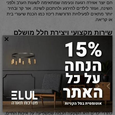
חם יוצר אווירה רגועה ונעימה שמתאימה לשעות הערב ולפני
השינה, ועוזר לילדים להירגע ולהתכונן לשינה. אור קר ובהיר
יותר מתאים לפעילויות הדורשות ריכוז כמו הכנת שיעורי בית
.
או קריאה
שירות מקצועי ויצירת חלל מושלם
באלול מערכות תאורה ניתן למצוא את כל מגוון אביזרי
LED,
התאורה הדרושים - רכיבי
סרטים, ספקי כח ודרייברים,
צ'יפים, צלעות קירור ואביזרים שונים לבנייה בתחום התאורה.
המגוון הרחב והמקצועיות הגבוהה מאפשרים לנו ליצור
פתרונות מותאמים בדיוק לכל חדר ילדים, ללא קשר לגודל,
לצורה או לדרישות המיוחדות. אנו מייבאים את מרבית
WEST LIGHT
המוצרים מהיצרן המוביל
וחלק מהמוצרים
מיוצרים בארץ ברמת איכות גבוהה, כאשר כל המוצרים
עוברים בדיקות איכות קפדניות ועומדים בתקני הבטיחות
הישראליים המחמירים ביותר. כל ילד הוא ייחודי עם צרכים,
העדפות ואישיות מיוחדים, ולכן חדר הילדים צריך לשקף את
האישיות והצרכים הספציפיים שלו. תאורה מתוכננת היטב
לחדרי ילדים היא השקעה חכמה שמשפיעה על איכות החיים,