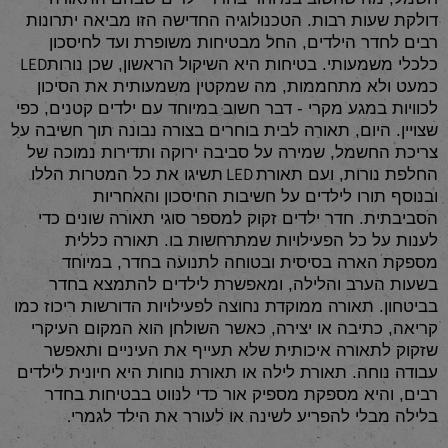
דולקת שעות רבות. הטכנולוגיה החדישה הזו מביאה יתרונות
רבים לחדר הילדים, החל מבטיחות משופרת ועד לחיסכון
LED
כלכלי משמעותי. בטיחות היא השיקול הראשון, שכן נורות
כמעט ולא מתחממות, מה שמקטין משמעותית את הסיכון
לכוויות במגע מקרי - דבר חשוב במיוחד עם ילדים קטנים, כפי
שצויין. היום, תאורה לבית בוחרים בצורה נבונה תוך חשיבה על
צריכת החשמל, שמירה על סביבה ירוקה ותדירות נמוכה של
LED
החלפת נורות, ועם תאורת
תשיגו את כל המטרות הללו
ובנוסף תורו לילדים על חשיבות החיסכון והאחריות
הסביבתית. חדר ילדים זקוק למספר סוגי תאורה שונים כדי
לענות על כל הפעילויות שמתרחשות בו. תאורה כללית
מספקת הארה בסיסית ובטוחה לתנועה בחדר, במיוחד
בשעות הערב והלילה, ומאפשרת לילדים להתמצא בחדר
בביטחון. תאורה ממוקדת נחוצה לפעילויות הדורשות ריכוז כמו
קריאה, כתיבה או יצירה, כאשר השולחן הוא המקום העיקרי
שזקוק לתאורה איכותית שלא תעייף את העיניים ותאפשר
עבודה נוחה. תאורת לילה או תאורת נוחות היא חיונית לילדים
רבים, והיא מספקת מספיק אור כדי לנווט בבטיחות בחדר
.
בלילה מבלי להפריע לשינה או לעורר את הילד לגמרי