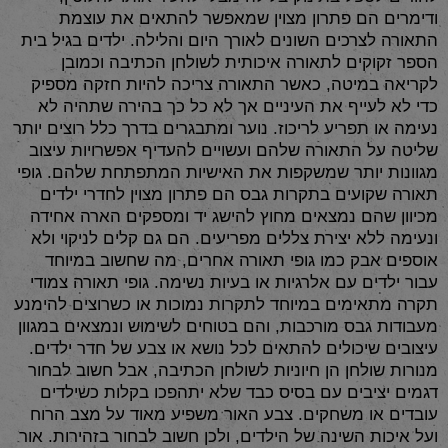
ודימרים הם פתרון מצוין שמאפשר להתאים את עוצמת
התאורה לצרכים השונים לאורך היום והלילה. ילדים בגיל בית
הספר זקוקים לתאורה איכותית לשולחן הכתיבה וכמובן
לקריאה במיטה, כאשר התאורה צריכה להיות חזקה מספיק
כדי לא לעייף את העיניים אך לא כל כך בהירה שתהיה לא
נעימה או תפריע לריכוז. נוער ומתבגרים בדרך כלל רוצים יותר
שליטה על התאורה שלהם ועשויים להעדיף אפשרויות עיצוב
מגוונות יותר שמשקפות את האישיות המתפתחת שלהם. גופי
תאורה שקועים בתקרות גבס הם פתרון מצוין לחדרי ילדים
מכיוון שהם נמצאים מחוץ להישג יד ומספקים הארה אחידה
ונעימה ללא יצירת צללים מפריעים. הם גם קלים לניקוי ולא
אוספים אבק כמו גופי תאורה אחרים, מה שחשוב במיוחד
עבור ילדים עם אלרגיות או בעיות נשימה. גופי תאורה צמודי
תקרה מתאימים במיוחד לתקרות נמוכות או כשרוצים להימנע
מעבודות גבס מורכבות, והם בטוחים לשימוש ונמצאים במגוון
עיצובים שיכולים להתאים לכל נושא או צבע של חדר ילדים.
מנורות שולחן הן חיוניות לשולחן הכתיבה, אבל חשוב לבחור
דגמים יציבים עם בסיס כבד שלא יתהפכו בקלות כשילדים
עובדים או משחקים. צבע האור משפיע מאוד על מצב הרוח
ועל איכות השינה של הילדים, ולכן חשוב לבחור בזהירות. אור