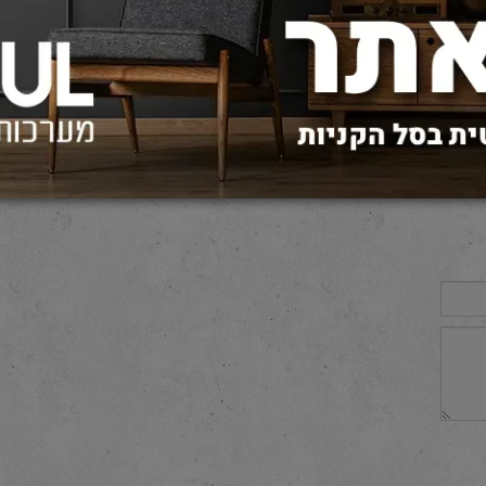
מנורת תלייה NIKO ROUND 108W
1,290
450
₪
₪
באתר:
מחיר באתר:
הוסף לסל
פרטים נוספים
הוסף 