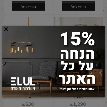
הוסף לסל
הוסף לסל
מנורת תלייה NIKO ROUND
מנורת תלייה CANDEL 12W
108W
זהב
630
1,290
₪
₪