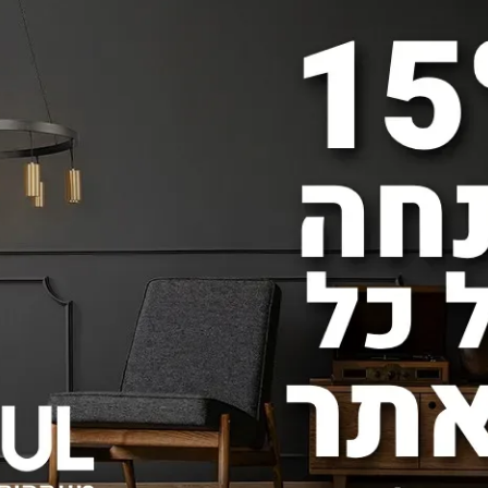
מנורת תלייה NIKO ROUND 108W
1,290
450
₪
₪
באתר:
מחיר באתר:
הוסף לסל
פרטים נוספים
הוסף 