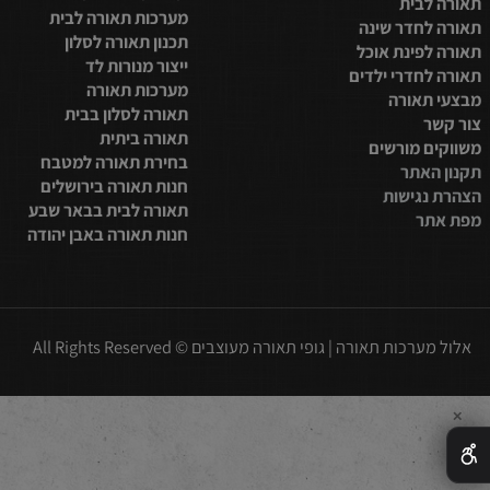
סלון
תאורת לד לסלון
למטבח
תאורת לד לבית
בית
מערכות תאורה לבית
חדר שינה
תכנון תאורה לסלון
פינת אוכל
ייצור מנורות לד
חדרי ילדים
מערכות תאורה
תאורה
תאורה לסלון בבית
תאורה ביתית
 מורשים
בחירת תאורה למטבח
אתר
חנות תאורה בירושלים
נגישות
תאורה לבית בבאר שבע
ר
חנות תאורה באבן יהודה
כות תאורה | גופי תאורה מעוצבים © All Rights Reserved