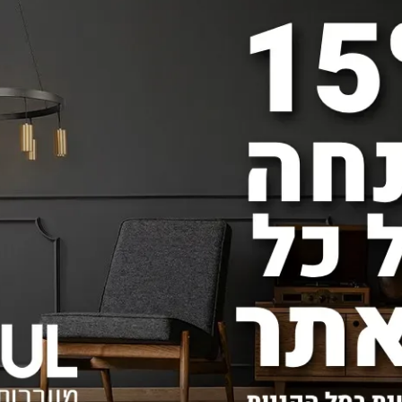
מנורת תלייה NIKO ROUND 108W
1,290
450
₪
₪
באתר:
מחיר באתר:
הוסף לסל
פרטים נוספים
הוסף 