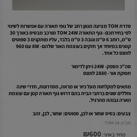
סדרת TOM מציעה מגוון רחב של גופי תאורה עם אפשרות לשינוי
לפי בחירתכם- גוף התאורה TOM 24W מורכב מבסיס באורך 30
ס"מ, רוחב 6 ס"מ וגובה 3 ס"מ בלבד, עליו מותקנים 3 ספוטים
קטנים במיוחד אך חזקים בעוצמת האור שלהם- 8W עם 960
לומנס כל אחד.
סה"כ הספק- 24W ניתן לדימור
תפוקת אור- 2880 לומנס
מתאים למקלחות מעל כיור או מראה, מסדרונות, חדרי שינה
וחללים שונים ברחבי הבית בהם דרוש גוף תאורה קטן עם עוצמת
הארה גבוהה מהרגיל.
צבעים: בסיס שחור או לבן, ספוטים: שחור, לבן, זהב
מק"ט:
TOM-24
₪
600
מחיר באתר: