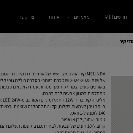
ים !!!💡
מאמרים
אודות
צור קשר
ר
MELINDA קיר הוא המשך ישיר של אותו סדרת מלינדה המוצלח
של שנת 2024-2025 שנמכרת ביותר- הסדרה כוללת גופי תלייה
באורכים שונים, צמודי קיר ואף מנורות עמידה ולכולם טבעות
מתחלפות במגוון צבעים לבחירתכם.
מלינדה קיר בודד 12W גוף אלומיניום המ
ביותר ניתן לעמעום בקלות, קל ונוח להתקנה ועוצמתי במיוחד ע
140 לומנס ל-1 וואט.
גימור- שחור, לבן או אפור
קרוב ל-10 גוונים של טבעות לבחירתכם בתוספת תשלום (הגוף