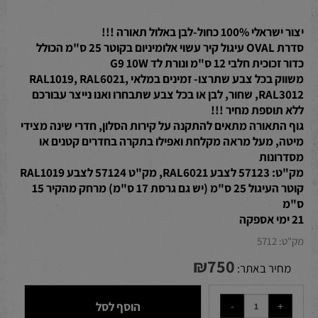
יצור ישראלי 100% כחול-לבן באלול תאורה !!!
סדרת OVAL עיגול קיר עשוי אלומיניום בקוטר 25 ס"מ הכולל
כדור זכוכית חלבי 12 ס"מ ונורת לד G9 10W
משווק בכל צבע שתרצו- זמינים במלאי RAL1019, RAL6021,
RAL3012, שחור, לבן או בכל צבע שתבחרו ואנו נייצר עבורכם
ללא תוספת מחיר !!!
גוף התאורה מתאים להתקנה על קירות הסלון, חדרי שינה מצידי
מיטה, מעל מראה מקלחת ואפילו בתקרה בחדרים קטנים או
מסדרונות
מק"ט: 57123 לצבע RAL6021, מק"ט 57124 לצבע RAL1019
קוטר העיגול 25 ס"מ (יש גם גרסת 17 ס"מ) מרחק מהקיר 15
ס"מ
21 ימי אספקה
מק"ט:
5712
₪
750
מחיר באתר:
הוסף לסל