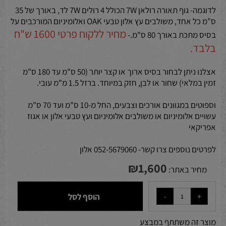
לדוגמה- גוף תאורה רולאן 7W הכולל 4 רולים 7W לד, באורך של 35
ס"מ כל אחד, משולבים עץ אלון טבעי OAK ואלומיניום המורכבים על
מחיר ללקוח פרטי 1600 ש"ח
בסיס מתכת באורך 80 ס"מ.-
בלבד.
אצלנו ניתן לבחור בסיס ארוך או קצר יותר (50 ס"מ עד 180 ס"מ
זמין במלאי) שחור או לבן, חזק במיוחד. ברזל 1.5 מ"מ עובי.
וספוטים במגוונים אורכים וצבעים, החל מ-10 ס"מ ועד 70 ס"מ
עשויים אלומיניום או משולבים אלומיניום ועץ טבעי אלון או אגוז
אפריקאי
לפרטים נוספים צרו קשר- 052-5679060 אלון
₪
1,600
מחיר באתר:
הוסף לסל
מוצר זה משתתף במבצע