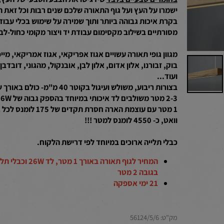
בחומרים טבעיים בלבד
שידגישו את הצבע הטבעי של העץ,
ישמרו על העץ ועל גוף התאורה שלכם שנים רבות וכל זאת תח
בקרת איכות גבוהה ביותר ותוך שמירה על שימוש בכלי עבודה
מסורתיים בשילוב מקסימום עבודת יד ויצור מקומי כחול-לבן !!!
מגוון גופי תאורה עשויים אגוז אפריקאי, אגוז אמריקאי, מייפל,
בוק, זבורנו, אלון אדום, אלון לבן, אובנקול, מהגוני, דובדבן
ועוד...
בצורות ריבוע, משולש ועיגול בקוטר 40 מ"מ- כולם באורך
2-3 מטר משולבים לד 
1 מטר עם עוצמת הארה חסרת תקדים של 175 לומנס לכל 1
וואט, כ- 4550 לומנס למטר !!!
כבלי תלייה ארוכים במיוחד לפי דרישת הלקוח.
המחיר לגוף תאורה באורך 1 מטר, לד 26W וכבלי תלייה
בגובה 2 מטר
21 ימי אספקה