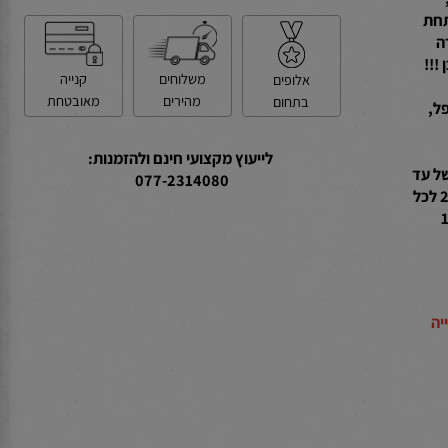
ת
קנייה
משלוחים
אלופים
מאובטחת
מהירים
בתחום
לייעוץ מקצועי חינם ולהזמנות:
 של עד
077-2314080
איכותי במיוחד בהספק גבוה של 26W לכל