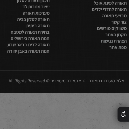
סלון
תאורת לד לסלון
למטבח
תאורת לד לבית
בית
מערכות תאורה לבית
חדר שינה
תכנון תאורה לסלון
פינת אוכל
ייצור מנורות לד
חדרי ילדים
מערכות תאורה
תאורה
תאורה לסלון בבית
תאורה ביתית
 מורשים
בחירת תאורה למטבח
אתר
חנות תאורה בירושלים
נגישות
תאורה לבית בבאר שבע
ר
חנות תאורה באבן יהודה
כות תאורה | גופי תאורה מעוצבים © All Rights Reserved